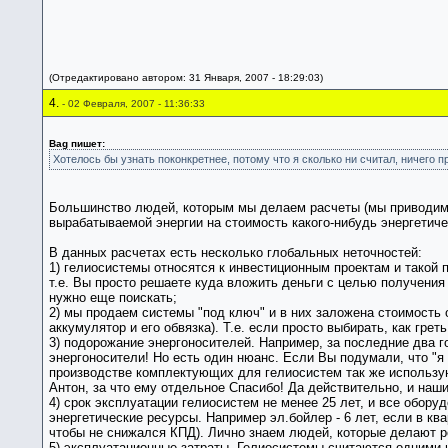
(Отредактировано автором: 31 Января, 2007 - 18:29:03)
4.
- 02 Февраля, 2007 - 11:36:33
Bag пишет:
Хотелось бы узнать поконкретнее, потому что я сколько ни считал, ничего п
Большинство людей, которым мы делаем расчеты (мы приводим с
вырабатываемой энергии на стоимость какого-нибудь энергетич
В данных расчетах есть несколько глобальных неточностей:
1) гелиосистемы относятся к инвестиционным проектам и такой п
т.е. Вы просто решаете куда вложить деньги с целью получения п
нужно еще поискать;
2) мы продаем системы "под ключ" и в них заложена стоимость 
аккумулятор и его обвязка). Т.е. если просто выбирать, как гре
3) подорожание энергоносителей. Например, за последние два г
энергоносители! Но есть один нюанс. Если Вы подумали, что "я п
производстве комплектующих для гелиосистем так же использую
Антон, за что ему отдельное Спасибо! Да действительно, и наш
4) срок эксплуатации гелиосистем не менее 25 лет, и все обор
энергетические ресурсы. Например эл.бойлер - 6 лет, если в квар
чтобы не снижался КПД). Лично знаем людей, которые делают ре
5) эксплуатационные затраты. Гелиосистемы считаются одними 