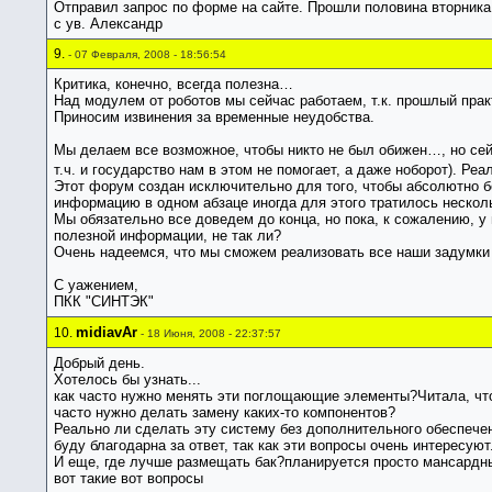
Отправил запрос по форме на сайте. Прошли половина вторника, с
с ув. Александр
9.
- 07 Февраля, 2008 - 18:56:54
Критика, конечно, всегда полезна…
Над модулем от роботов мы сейчас работаем, т.к. прошлый пра
Приносим извинения за временные неудобства.
Мы делаем все возможное, чтобы никто не был обижен…, но сейча
т.ч. и государство нам в этом не помогает, а даже ноборот). Р
Этот форум создан исключительно для того, чтобы абсолютно б
информацию в одном абзаце иногда для этого тратилось нескол
Мы обязательно все доведем до конца, но пока, к сожалению, у
полезной информации, не так ли?
Очень надеемся, что мы сможем реализовать все наши задумки 
С уажением,
ПКК "СИНТЭК"
midiavAr
10.
- 18 Июня, 2008 - 22:37:57
Добрый день.
Хотелось бы узнать...
как часто нужно менять эти поглощающие элементы?Читала, что 
часто нужно делать замену каких-то компонентов?
Реально ли сделать эту систему без дополнительного обеспечен
буду благодарна за ответ, так как эти вопросы очень интересуют
И еще, где лучше размещать бак?планируется просто мансардный
вот такие вот вопросы