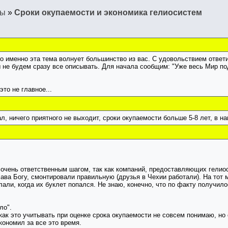
мы
»
Сроки окупаемости и экономика гелиосистем
 именно эта тема волнует большинство из вас. С удовольствием ответ
мы не будем сразу все описывать. Для начала сообщим: "Уже весь Мир 
это не главное...
л, ничего приятного не выходит, сроки окупаемости больше 5-8 лет, в на
т очень ответственным шагом, так как компаний, предоставляющих гели
ва Богу, смонтировали правильную (друзья в Чехии работали). На тот м
али, когда их буклет попался. Не знаю, конечно, что по факту получил
ло".
ак это учитывать при оценке срока окупаемости не совсем понимаю, но о
кономил за все это время.