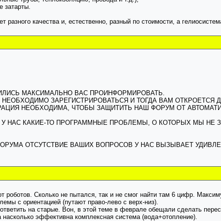
е затарты.
т разного качества и, естественно, разный по стоимости, а гелиосистема
ЕМИЛИСЬ МАКСИМАЛЬНО ВАС ПРОИНФОРМИРОВАТЬ.
ВАМ НЕОБХОДИМО ЗАРЕГИСТРИРОВАТЬСЯ И ТОГДА ВАМ ОТКРОЕТСЯ Д
СТРАЦИЯ НЕОБХОДИМА, ЧТОБЫ ЗАЩИТИТЬ НАШ ФОРУМ ОТ АВТОМА
У НАС КАКИЕ-ТО ПРОГРАММНЫЕ ПРОБЛЕМЫ, О КОТОРЫХ МЫ НЕ ЗНАЕ
ОРУМА ОТСУТСТВИЕ ВАШИХ ВОПРОСОВ У НАС ВЫЗЫВАЕТ УДИВЛЕ
от роботов. Сколько не пытался, так и не смог найти там 6 цифр. Максим
лемы с ориентацией (путают право-лево с верх-низ).
 ответить на старые. Вон, в этой теме в феврале обещали сделать пере
а насколько эффективна комплексная система (вода+отопление).