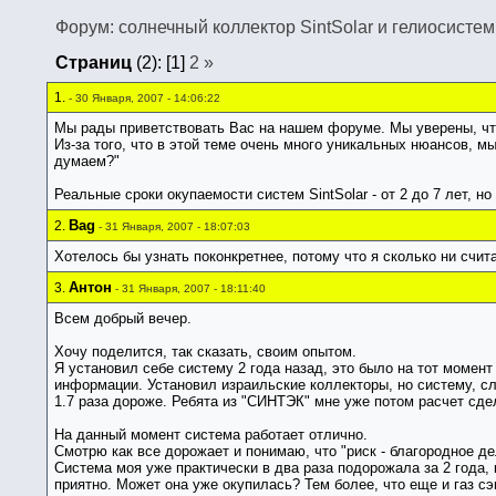
Форум: солнечный коллектор SintSolar и гелиосисте
Страниц
(2):
[1]
2
»
1.
- 30 Января, 2007 - 14:06:22
Мы рады приветствовать Вас на нашем форуме. Мы уверены, что
Из-за того, что в этой теме очень много уникальных нюансов, 
думаем?"
Реальные сроки окупаемости систем SintSolar - от 2 до 7 лет, но 
Bag
2.
- 31 Января, 2007 - 18:07:03
Хотелось бы узнать поконкретнее, потому что я сколько ни счита
Антон
3.
- 31 Января, 2007 - 18:11:40
Всем добрый вечер.
Хочу поделится, так сказать, своим опытом.
Я установил себе систему 2 года назад, это было на тот момен
информации. Установил израильские коллекторы, но систему, сла
1.7 раза дороже. Ребята из "СИНТЭК" мне уже потом расчет сдел
На данный момент система работает отлично.
Смотрю как все дорожает и понимаю, что "риск - благородное де
Система моя уже практически в два раза подорожала за 2 года, к
приятно. Может она уже окупилась? Тем более, что еще и газ сэ