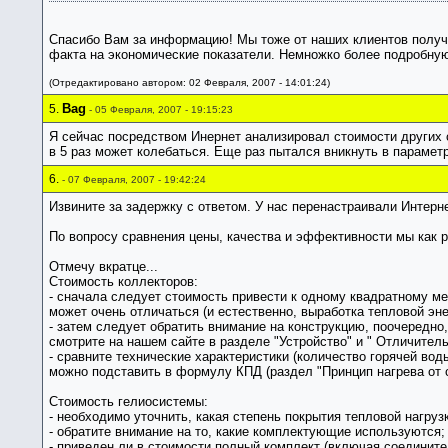
Спасибо Вам за информацию! Мы тоже от наших клиентов получ
факта на экономические показатели. Немножко более подробну
(Отредактировано автором: 02 Февраля, 2007 - 14:01:24)
Bag
5.
- 05 Февраля, 2007 - 19:15:23
Я сейчас посредством Инернет анализировал стоимости других си
в 5 раз может колебаться. Еще раз пытался вникнуть в парамет
6.
- 07 Февраля, 2007 - 19:42:24
Извините за задержку с ответом. У нас перенастраивали Интерне
По вопросу сравнения цены, качества и эффективности мы как р
Отмечу вкратце...
Стоимость коллекторов:
- сначала следует стоимость привести к одному квадратному ме
может очень отличаться (и естественно, выработка тепловой эне
- затем следует обратить внимание на конструкцию, поочередно
смотрите на нашем сайте в разделе "Устройство" и " Отличитель
- сравните технические характеристики (количество горячей во
можно подставить в формулу КПД (раздел "Принцип нагрева от с
Стоимость гелиосистемы:
- необходимо уточнить, какая степень покрытия тепловой нагруз
- обратите внимание на то, какие комплектующие используются;
- приведен ли в стоимости полный комплект (включая соединител