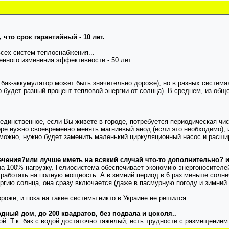
что срок гарантийный - 10 лет.
сех систем теплоснабжения...
енного изменения эффективности - 50 лет.
 бак-аккумулятор может быть значительно дороже), но в разных системах
о будет разный процент тепловой энергии от солнца). В среднем, из общ
динственное, если Вы живете в городе, потребуется периодическая чистк
торе нужно своевременно менять магниевый анод (если это необходимо),
возможно, нужно будет заменить маленький циркуляционный насос и расши
ечения?или лучше иметь на всякий случай что-то дополнительно? и
а 100% нагрузку. Гелиосистема обеспечивает экономию энергоносителей
аботать на полную мощность. А в зимний период в 6 раз меньше солнеч
ргию солнца, она сразу включается (даже в пасмурную погоду и зимний 
оже, и пока на такие системы никто в Украине не решился...
дный дом, до 200 квадратов, без подвала и цоколя..
й. Т.к. бак с водой достаточно тяжелый, есть трудности с размещением 