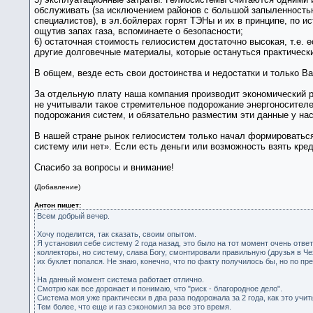
обслуживать (за исключением районов с большой запыленностью
специалистов), в эл.бойлерах горят ТЭНы и их в принципе, по и
ощутив запах газа, вспоминаете о безопасности;
6) остаточная стоимость гелиосистем достаточно высокая, т.е.
другие долговечные материалы, которые остануться практическ
В общем, везде есть свои достоинства и недостатки и только В
За отдельную плату наша компания производит экономический расч
не учитывали такое стремительное подорожание энергоносителе
подорожания систем, и обязательно разместим эти данные у нас
В нашей стране рынок гелиосистем только начал формироваться
систему или нет». Если есть деньги или возможность взять кред
Спасибо за вопросы и внимание!
(Добавление)
Антон пишет:
Всем добрый вечер.
Хочу поделится, так сказать, своим опытом.
Я установил себе систему 2 года назад, это было на тот момент очень от
коллекторы, но систему, слава Богу, смонтировали правильную (друзья в Чех
их буклет попался. Не знаю, конечно, что по факту получилось бы, но по п
На данный момент система работает отлично.
Смотрю как все дорожает и понимаю, что "риск - благородное дело".
Система моя уже практически в два раза подорожала за 2 года, как это учит
Тем более, что еще и газ сэкономил за все это время.