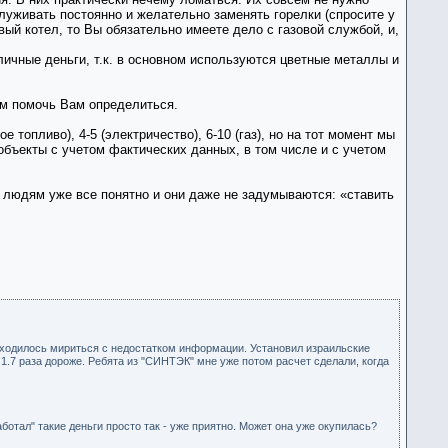
луживать постоянно и желательно заменять горелки (спросите у
вый котел, то Вы обязательно имеете дело с газовой службой, и,
личные деньги, т.к. в основном используются цветные металлы и
ем помочь Вам определиться.
топливо), 4-5 (электричество), 6-10 (газ), но на тот момент мы
бъекты с учетом фактических данных, в том числе и с учетом
 людям уже все понятно и они даже не задумываются: «ставить
риходилось мириться с недостатком информации. Установил израильские
 1.7 раза дороже. Ребята из "СИНТЭК" мне уже потом расчет сделали, когда
ботал" такие деньги просто так - уже приятно. Может она уже окупилась?