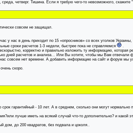
реда, четверг. Тишина. Если я требую чего-то невозможного, скажите "та
ктически совсем не защищал.
с у нас в день приходит по 15 «опросников» со всех уголков Украины, т
еальные сроки расчетов 1-3 недели, быстрее пока не справляемся
.
ескорыстно, корректно и правильно изложить ту информацию, которая 
ько дней расчетов и анализа… Или Вы хотите, чтобы мы Вам отвечали 
 нас совсем нет времени. А добавить информацию на сайт и форум мы уж
очень скоро.
срок гарантийный - 10 лет. А в среднем, сколько они могут нормально 
ия?или лучше иметь на всякий случай что-то дополнительно? и какой эт
.
 дом, до 200 квадратов, без подвала и цоколя..