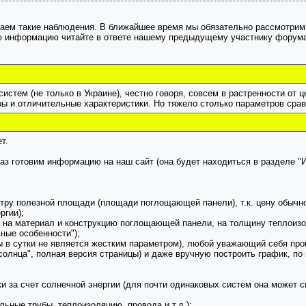
аем такие наблюдения. В ближайшее время мы обязательно рассмотрим 
ю информацию читайте в ответе нашему предыдущему участнику форума
стем (не только в Украине), честно говоря, совсем в растренности от ц
ры и отличительные характеристики. Но тяжело столько параметров сравн
т.
аз готовим информацию на наш сайт (она будет находиться в разделе "
тру полезной площади (площади поглощающей панели), т.к. цену обычно
ргии);
, на материал и конструкцию поглощающей панели, на толщину теплоизол
ные особенности");
ды в сутки не является жестким параметром), любой уважающий себя пр
олнца", полная версия страницы) и даже вручную построить график, по 
ки за счет солнечной энергии (для почти одинаковых систем она может с
ьные трубы, теплоизоляцию, провода и т.д.);