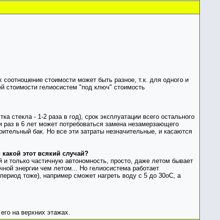
 соотношение стоимости может быть разное, т.к. для одного и
ей стоимости гелиосистем "под ключ" стоимость
а стекла - 1-2 раза в год), срок эксплуатации всего остального
 и раз в 6 лет может потребоваться замена незамерзающего
рительный бак. Но все эти затраты незначительные, и касаются
 какой этот всякий случай?
 и только частичную автономность, просто, даже летом бывает
ной энергии чем летом... Но гелиосистема работает
период тоже), например сможет нагреть воду с 5 до 30оС, а
его на верхних этажах.