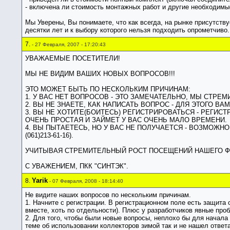
- включена ли стоимость монтажных работ и другие необходимы
Мы Уверены, Вы понимаете, что как всегда, на рынке присутствуе
десятки лет и к выбору которого нельзя подходить опрометчиво.
7.
- 27 Февраля, 2007 - 17:20:43
УВАЖАЕМЫЕ ПОСЕТИТЕЛИ!
МЫ НЕ ВИДИМ ВАШИХ НОВЫХ ВОПРОСОВ!!!
ЭТО МОЖЕТ БЫТЬ ПО НЕСКОЛЬКИМ ПРИЧИНАМ:
1. У ВАС НЕТ ВОПРОСОВ - ЭТО ЗАМЕЧАТЕЛЬНО, МЫ СТР
2. ВЫ НЕ ЗНАЕТЕ, КАК НАПИСАТЬ ВОПРОС - ДЛЯ ЭТОГО 
3. ВЫ НЕ ХОТИТЕ(БОИТЕСЬ) РЕГИСТРИРОВАТЬСЯ - РЕГИ
ОЧЕНЬ ПРОСТАЯ И ЗАЙМЕТ У ВАС ОЧЕНЬ МАЛО ВРЕМЕНИ.
4. ВЫ ПЫТАЕТЕСЬ, НО У ВАС НЕ ПОЛУЧАЕТСЯ - ВОЗМОЖНО 
(061)213-61-16).
УЧИТЫВАЯ СТРЕМИТЕЛЬНЫЙ РОСТ ПОСЕЩЕНИЙ НАШЕГО Ф
С УВАЖЕНИЕМ, ПКК "СИНТЭК".
Yarik
8.
- 07 Февраля, 2008 - 18:14:40
Не видите наших вопросов по нескольким причинам.
1. Начните с регистрации. В регистрационном поле есть защита 
вместе, хоть по отдельности). Плюс у разработчиков явные проб
2. Для того, чтобы были новые вопросы, неплохо бы для начала
теме об использовании коллекторов зимой так и не нашел ответ