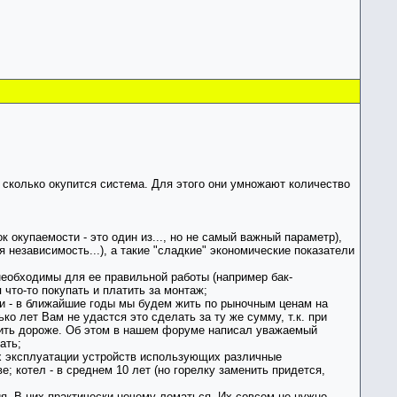
сколько окупится система. Для этого они умножают количество
 окупаемости - это один из..., но не самый важный параметр),
я независимость...), а такие "сладкие" экономические показатели
 необходимы для ее правильной работы (например бак-
 что-то покупать и платить за монтаж;
ми - в ближайшие годы мы будем жить по рыночным ценам на
ко лет Вам не удастся это сделать за ту же сумму, т.к. при
оить дороже. Об этом в нашем форуме написал уважаемый
ать;
ах эксплуатации устройств использующих различные
е; котел - в среднем 10 лет (но горелку заменить придется,
. В них практически нечему ломаться. Их совсем не нужно