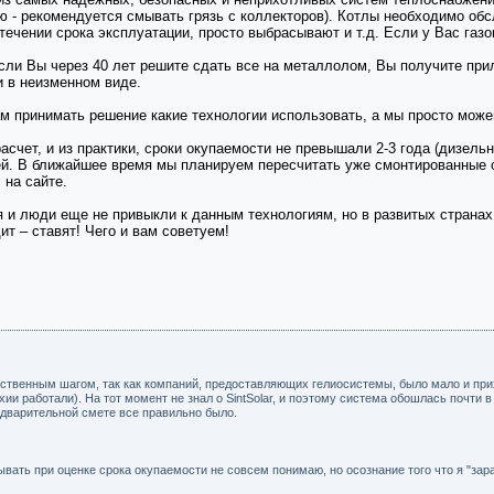
 - рекомендуется смывать грязь с коллекторов). Котлы необходимо обс
стечении срока эксплуатации, просто выбрасывают и т.д. Если у Вас газо
 если Вы через 40 лет решите сдать все на металлолом, Вы получите при
и в неизменном виде.
ам принимать решение какие технологии использовать, а мы просто мож
ет, и из практики, сроки окупаемости не превышали 2-3 года (дизельное 
й. В ближайшее время мы планируем пересчитать уже смонтированные о
 на сайте.
 и люди еще не привыкли к данным технологиям, но в развитых странах
ит – ставят! Чего и вам советуем!
ветственным шагом, так как компаний, предоставляющих гелиосистемы, было мало и п
ии работали). На тот момент не знал о SintSolar, и поэтому система обошлась почти в
редварительной смете все правильно было.
ывать при оценке срока окупаемости не совсем понимаю, но осознание того что я "зара