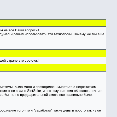
им на все Ваши вопросы!
подумал и решил использовать эти технологии. Почему же мы еще
шей стране это сро-о-ок!
осистемы, было мало и приходилось мириться с недостатком
омент не знал о SintSolar, и поэтому система обошлась почти в
ось бы, но по предварительной смете все правильно было.
сознание того что я "заработал" такие деньги просто так - уже