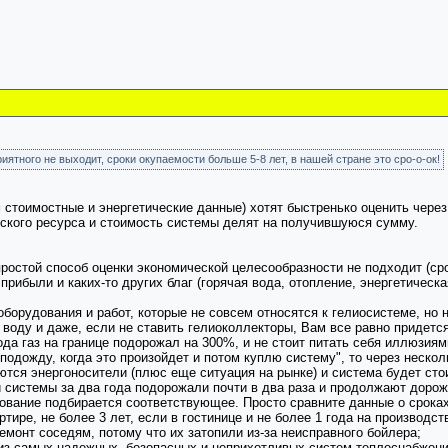
риятного не выходит, сроки окупаемости больше 5-8 лет, в нашей стране это сро-о-ок!
тоимостные и энергетические данные) хотят быстренько оценить через 
еского ресурса и стоимость системы делят на получившуюся сумму.
ростой способ оценки экономической целесообразности не подходит (срок
рибыли и каких-то других благ (горячая вода, отопление, энергетическа
оборудования и работ, которые не совсем относятся к гелиосистеме, но
ть воду и даже, если не ставить гелиоколлекторы, Вам все равно придется
ода газ на границе подорожал на 300%, и не стоит питать себя иллюзия
одожду, когда это произойдет и потом куплю систему", то через несколь
тся энергоносители (плюс еще ситуация на рынке) и система будет ст
и системы за два года подорожали почти в два раза и продолжают дорож
удование подбирается соответствующее. Просто сравните данные о срок
тире, не более 3 лет, если в гостинице и не более 1 года на производств
монт соседям, потому что их затопили из-за неисправного бойлера;
из самых надежных, безопасных и неприхотливых систем теплоснабжения