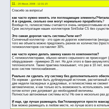
11.
- 20 Июня, 2008 - 12:31:15
Спасибо за вопросы!
как часто нужно менять эти поглощающие элементы?Читала, 
А в среднем, сколько они могут нормально проработать
?
Вообще-то, гелиосистемы считаются очень неприхотливыми из в
Срок эксплуатации наших коллекторов SintSolar CS без существ
Это самая дорогая часть системы?или нет?
Солнечный коллектор - это один из дорогих компонентов (иногда
того же объекта можно предложить разное их количество (прост
гелиоколлекторов составляет 30%.
как часто нужно делать замену каких-то компонентов?
С гелиоколлекторами, обычно ничего серьезного не происходит (е
оборудования - примерно 25 лет. Но для этого в баке-аккумуля
теплоносителя. Также практика показывает, что раз в 10 лет, 
всех систем теплоснабжения...
Реально ли сделать эту систему без дополнительного обесп
По нормам - должен быть дублирующий источник, расчитанный н
две недели пасмурных и дождливых, и гелиосистема не сможет р
автоматически, и как только есть возможность использовать эне
потом котел уже догревает до необходимой величины.
Полностью автономные системы есть! Но они в несколько раз дор
И еще, где лучше размещать бак?планируется просто мансар
Бак можно размещать в любом месте, но лучше всего в котельно