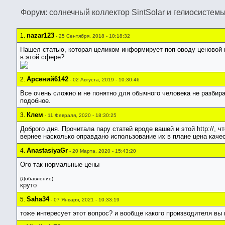
Форум: солнечный коллектор SintSolar и гелиосистем
nazar123
1.
- 25 Сентября, 2018 - 10:18:32
Нашел статью, которая целиком информирует поп оводу ценовой п
в этой сфере?
Арсений6142
2.
- 02 Августа, 2019 - 10:30:46
Все очень сложно и не понятно для обычного человека не разбира
подобное.
Клем
3.
- 11 Февраля, 2020 - 18:30:25
Доброго дня. Прочитала пару статей вроде вашей и этой http://, 
вернее насколько оправдано использование их в плане цена каче
AnastasiyaGr
4.
- 20 Марта, 2020 - 15:43:20
Ого так нормальные цены
(Добавление)
круто
Saha34
5.
- 07 Января, 2021 - 10:33:19
тоже интересует этот вопрос? и вообще какого производителя вы