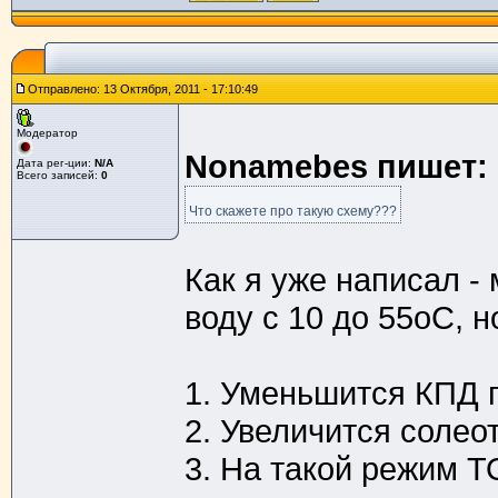
Отправлено: 13 Октября, 2011 - 17:10:49
Модератор
Nonamebes пишет:
Дата рег-ции:
N/A
Всего записей:
0
Что скажете про такую схему???
Как я уже написал -
воду с 10 до 55оС, н
1. Уменьшится КПД 
2. Увеличится солео
3. На такой режим Т