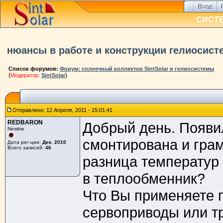
СИСТ
нюансы в работе и конструкции гелиосист
Список форумов:
Форум: солнечный коллектор SintSolar и гелиосистемы
(
)
Модератор:
SintSolar
Отправлено: 12 Апреля, 2011 - 15:01:41
REDBARON
Добрый день. Появи
Newbie
смонтирована и грам
Дата рег-ции:
Дек. 2010
Всего записей:
46
разница температур 
в теплообменник?
Что Вы применяете 
сервоприводы или т