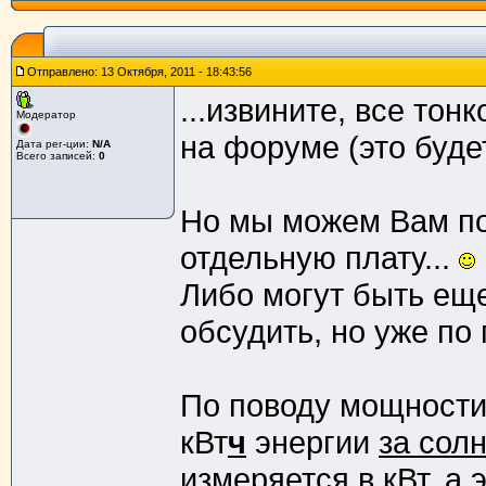
Отправлено: 13 Октября, 2011 - 18:43:56
...извините, все тон
Модератор
на форуме (это будет
Дата рег-ции:
N/A
Всего записей:
0
Но мы можем Вам по
отдельную плату...
Либо могут быть ещ
обсудить, но уже по 
По поводу мощности.
кВт
ч
энергии
за сол
измеряется в кВт, а э