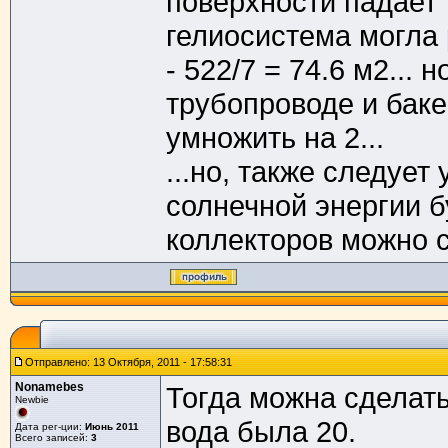
поверхности падает 
гелиосистема могла
- 522/7 = 74.6 м2... 
трубопроводе и бак
умножить на 2...
...но, также следует
солнечной энергии б
коллекторов можно с
Отправлено: 13 Октября, 2011 - 17:58:31
Nonamebes
Тогда можна сделать
Newbie
вода была 20.
Дата рег-ции:
Июнь 2011
Всего записей:
3