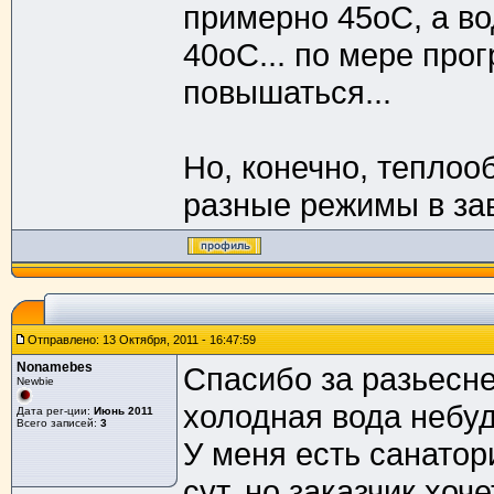
примерно 45оС, а во
40оС... по мере про
повышаться...
Но, конечно, теплоо
разные режимы в зав
Отправлено: 13 Октября, 2011 - 16:47:59
Nonamebes
Спасибо за разьесне
Newbie
холодная вода небуд
Дата рег-ции:
Июнь 2011
Всего записей:
3
У меня есть санатор
сут, но заказчик хоче