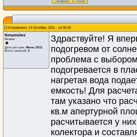
Отправлено: 13 Октября, 2011 - 14:36:05
Nonamebes
Здраствуйте! Я впе
Newbie
подогревом от солне
Дата рег-ции:
Июнь 2011
Всего записей:
3
проблема с выбором
подогревается в пл
нагретая вода пода
емкость! Для расчет
там указано что рас
кв.м апертурной пл
расчитывается у них
колектора и составля