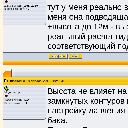
тут у меня реально 
Дата рег-ции:
Дек. 2010
Всего записей:
46
меня она подводящая
+высота до 12м - вы
реальный расчет гид
соответствующий подбор
Отправлено: 20 Апреля, 2011 - 10:43:31
Высота не влияет на
Модератор
замкнутых контуров 
Дата рег-ции:
N/A
Всего записей:
0
настройку давления 
бака.