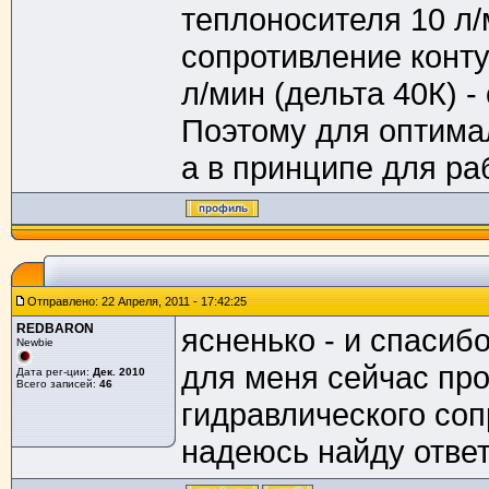
теплоносителя 10 л/
сопротивление конту
л/мин (дельта 40К) -
Поэтому для оптима
а в принципе для раб
Отправлено: 22 Апреля, 2011 - 17:42:25
REDBARON
ясненько - и спасибо
Newbie
для меня сейчас пр
Дата рег-ции:
Дек. 2010
Всего записей:
46
гидравлического соп
надеюсь найду ответ