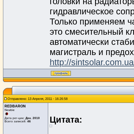
головки на радиаторы
гидравлическое сопр
Только применяем ча
это смесительный кл
автоматически стаби
магистраль и предох
http://sintsolar.com.u
Отправлено: 13 Апреля, 2011 - 16:26:58
REDBARON
Newbie
Цитата:
Дата рег-ции:
Дек. 2010
Всего записей:
46