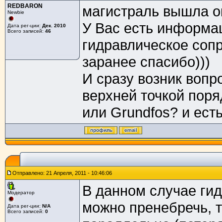
REDBARON
магистраль вышла ок
Newbie
У Вас есть информа
Дата рег-ции:
Дек. 2010
Всего записей:
46
гидравлическое соп
заранее спасибо)))
И сразу возник вопр
верхней точкой поря
или Grundfos? и ест
Отправлено: 21 Апреля, 2011 - 10:46:06
В данном случае ги
Модератор
можно пренебречь, 
Дата рег-ции:
N/A
Всего записей:
0