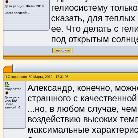
гелиосистему только
Дата рег-ции:
Февр. 2013
Всего записей:
1
сказать, для теплых
ее. Что делать с ге
под открытым солнц
Отправлено: 30 Марта, 2012 - 17:31:05
Александр, конечно, можн
Модератор
страшного с качественной 
Дата рег-
ции:
N/A
Всего
...но, в любом случае, ч
записей:
0
воздействию высоких темп
максимальные характерис