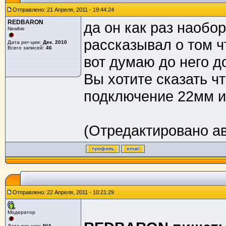
Отправлено: 21 Апреля, 2011 - 19:44:24
REDBARON
да он как раз наобор
Newbie
рассказывал о том ч
Дата рег-ции:
Дек. 2010
Всего записей:
46
вот думаю до него д
Вы хотите сказать ч
подключение 22мм и
(Отредактировано авт
Отправлено: 22 Апреля, 2011 - 10:21:29
Модератор
Дата рег-ции:
N/A