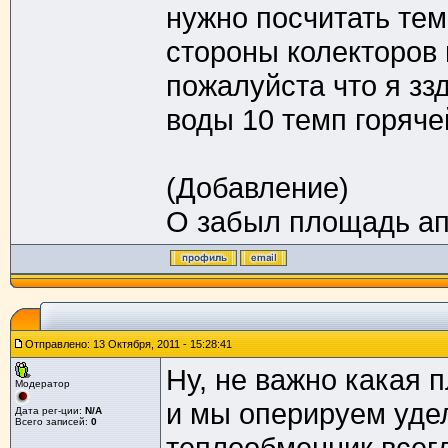
нужно посчитать тем
стороны колекторов 
пожалуйста что я зз
воды 10 темп горяче
(Добавление)
О забыл площадь апе
Отправлено: 13 Октября, 2011 - 15:28:41
Ну, не важно какая 
Модератор
и мы оперируем уде
Дата рег-ции:
N/A
Всего записей:
0
теплообменник всегд