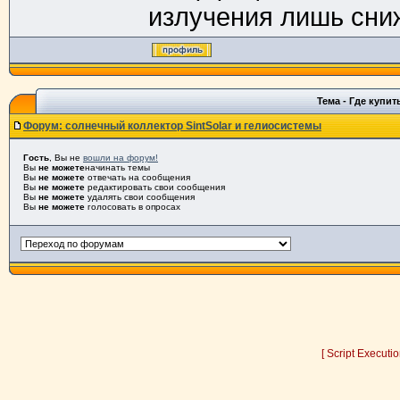
излучения лишь сниж
Тема - Где купи
Форум: солнечный коллектор SintSolar и гелиосистемы
Гость
, Вы не
вошли на форум!
Вы
не можете
начинать темы
Вы
не можете
отвечать на сообщения
Вы
не можете
редактировать свои сообщения
Вы
не можете
удалять свои сообщения
Вы
не можете
голосовать в опросах
[ Script Executi