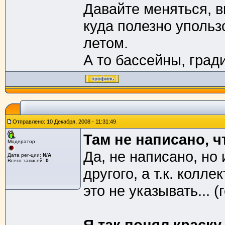
Давайте меняться, в
куда полезно упольз
летом.
А то бассейны, гради
Отправлено: 10 Декабря, 2008 - 11:31:49
Там не написано, 
Модератор
Да, не написано, но 
Дата рег-ции:
N/A
Всего записей:
0
другого, а т.к. колл
это не указывать... 
Я так понял краск