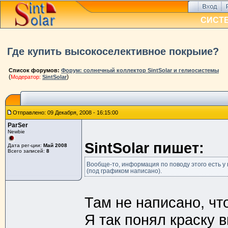
СИСТ
Где купить высокоселективное покрыие?
Список форумов:
Форум: солнечный коллектор SintSolar и гелиосистемы
(
)
Модератор:
SintSolar
Отправлено: 09 Декабря, 2008 - 16:15:00
ParSer
Newbie
SintSolar пишет:
Дата рег-ции:
Май 2008
Всего записей:
8
Вообще-то, информация по поводу этого есть у 
(под графиком написано).
Там не написано, чт
Я так понял краску 