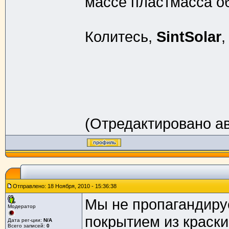
массе пластмасса об
Колитесь,
SintSolar
,
(Отредактировано ав
Отправлено: 18 Ноября, 2010 - 15:36:38
Мы не пропагандир
Модератор
покрытием из краски
Дата рег-ции:
N/A
Всего записей:
0