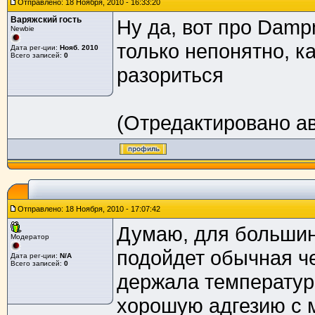
Отправлено: 18 Ноября, 2010 - 16:33:20
Варяжский гость
Ну да, вот про Damp
Newbie
только непонятно, как
Дата рег-ции:
Нояб. 2010
Всего записей:
0
разориться
(Отредактировано ав
Отправлено: 18 Ноября, 2010 - 17:07:42
Думаю, для большин
Модератор
подойдет обычная че
Дата рег-ции:
N/A
Всего записей:
0
держала температур
хорошую адгезию с 