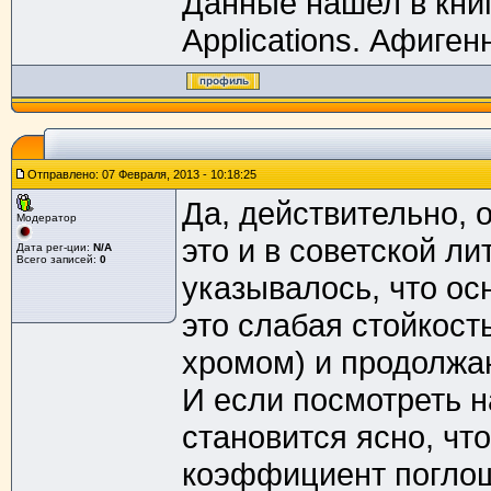
Данные нашел в книг
Applications. Афиген
Отправлено: 07 Февраля, 2013 - 10:18:25
Да, действительно, 
Модератор
это и в советской л
Дата рег-ции:
N/A
Всего записей:
0
указывалось, что ос
это слабая стойкост
хромом) и продолжа
И если посмотреть н
становится ясно, чт
коэффициент поглощ