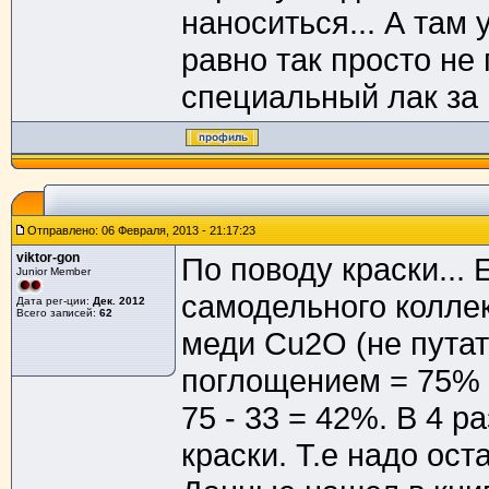
наноситься... А там
равно так просто не
специальный лак за N
Отправлено: 06 Февраля, 2013 - 21:17:23
viktor-gon
По поводу краски...
Junior Member
самодельного коллек
Дата рег-ции:
Дек. 2012
Всего записей:
62
меди Cu2O (не пута
поглощением = 75% 
75 - 33 = 42%. В 4 
краски. Т.е надо ост