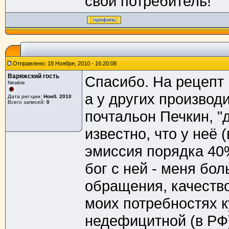
свой потребитель!
Отправлено: 18 Ноября, 2010 - 16:20:08
Варяжский гость
Спасибо. На рецепт 
Newbie
а у других производ
Дата рег-ции:
Нояб. 2010
Всего записей:
0
почтальон Печкин, "
известно, что у неё 
эмиссия порядка 40%
бог с ней - меня бо
обращения, качество
моих потребностях 
недефицитной (в РФ)