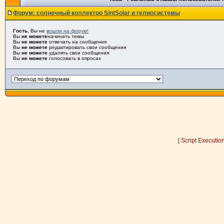
Форум: солнечный коллектор SintSolar и гелиосистемы
Гость
, Вы не
вошли на форум!
Вы
не можете
начинать темы
Вы
не можете
отвечать на сообщения
Вы
не можете
редактировать свои сообщения
Вы
не можете
удалять свои сообщения
Вы
не можете
голосовать в опросах
[ Script Executio