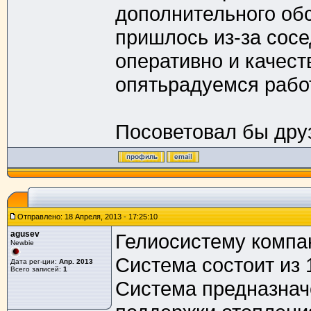
дополнительного обс
пришлось из-за сосе
оперативно и качест
опятьрадуемся работ
Посоветовал бы друз
Отправлено: 18 Апреля, 2013 - 17:25:10
agusev
Гелиосистему компан
Newbie
Система состоит из 
Дата рег-ции:
Апр. 2013
Всего записей:
1
Система предназнач