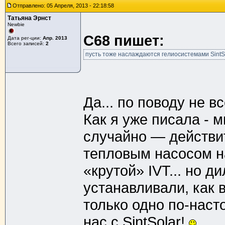
Отправлено: 05 Апреля, 2013 - 22:18:58
Татьяна Эрнст
Newbie
C68 пишет:
Дата рег-ции:
Апр. 2013
Всего записей:
2
пусть тоже наслаждаются гелиосистемами SintSol
Да... по поводу не вс
Как я уже писала - 
случайно — действи
тепловым насосом на
«крутой» IVT... но д
устанавливали, как 
только одно по-нас
нас с SintSolar!