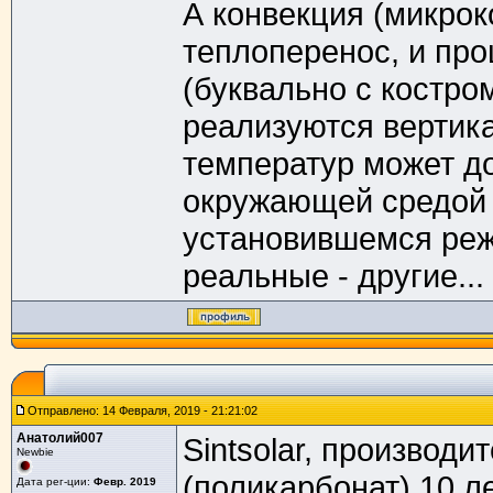
А конвекция (микрок
теплоперенос, и пр
(буквально с костро
реализуются вертик
температур может до
окружающей средой 
установившемся реж
реальные - другие...
Отправлено: 14 Февраля, 2019 - 21:21:02
Анатолий007
Sintsolar, производи
Newbie
(поликарбонат) 10 л
Дата рег-ции:
Февр. 2019