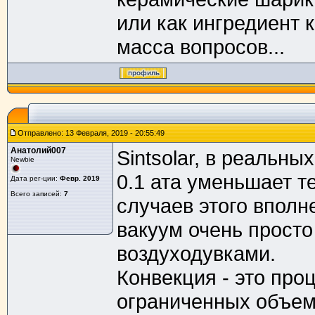
или как ингредиент 
масса вопросов...
Отправлено: 13 Февраля, 2019 - 20:55:49
Анатолий007
Sintsolar, в реальн
Newbie
0.1 ата уменьшает т
Дата рег-ции:
Февр. 2019
Всего записей:
7
случаев этого вполн
вакуум очень прост
воздуходувками.
Конвекция - это про
ограниченных объем