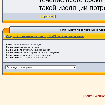
такой изоляции потр
Тема - Могут ли солнечные колле
Форум: солнечный коллектор SintSolar и гелиосистемы
Гость
, Вы не
вошли на форум!
Вы
не можете
начинать темы
Вы
не можете
отвечать на сообщения
Вы
не можете
редактировать свои сообщения
Вы
не можете
удалять свои сообщения
Вы
не можете
голосовать в опросах
[ Script Executio