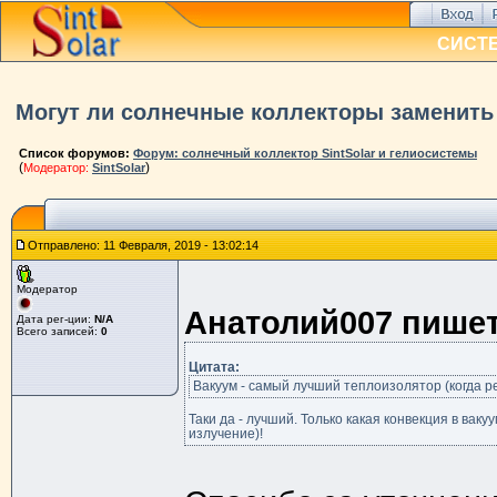
СИСТ
Могут ли солнечные коллекторы заменить
Список форумов:
Форум: солнечный коллектор SintSolar и гелиосистемы
(
)
Модератор:
SintSolar
Отправлено: 11 Февраля, 2019 - 13:02:14
Модератор
Анатолий007 пишет
Дата рег-ции:
N/A
Всего записей:
0
Цитата:
Вакуум - самый лучший теплоизолятор (когда ре
Таки да - лучший. Только какая конвекция в вак
излучение)!