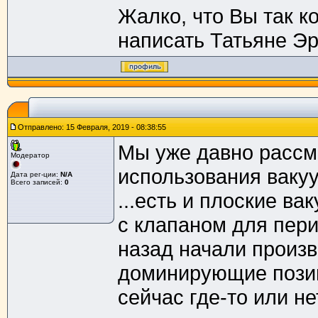
Жалко, что Вы так к
написать Татьяне Эрн
Отправлено: 15 Февраля, 2019 - 08:38:55
Мы уже давно рассм
Модератор
использования ваку
Дата рег-ции:
N/A
Всего записей:
0
...есть и плоские в
с клапаном для пери
назад начали произв
доминирующие позиц
сейчас где-то или нет