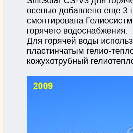
SintSolar CS-V3 для горя
осенью добавлено еще 3 ш
смонтирована Гелиосистма
горячего водоснабжения.
Для горячей воды исполь
пластинчатым гелио-тепл
кожухотрубный гелиотепл