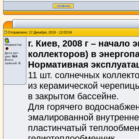
Отправлено: 17 Декабря, 2019 - 12:03:54
г. Киев, 2008 г – начал
Модератор
коллекторов) в энергоп
Дата рег-
ции:
N/A
Всего
Нормативная эксплуатац
записей:
0
11 шт. солнечных коллект
из керамической черепицы
в закрытом бассейне.
Для горячего водоснабжен
эмалированной внутренней
пластинчатый теплообменн
гелиотеплообменник.