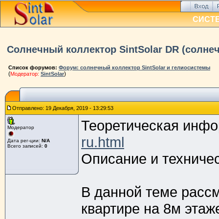
СИСТ
Солнечный коллектор SintSolar DR (солне
Список форумов:
Форум: солнечный коллектор SintSolar и гелиосистемы
(
)
Модератор:
SintSolar
Отправлено: 19 Декабря, 2019 - 13:29:53
Теоретическая инфор
Модератор
ru.html
Дата рег-ции:
N/A
Всего записей:
0
Описание и техничес
В данной теме рассм
квартире на 8м этаж