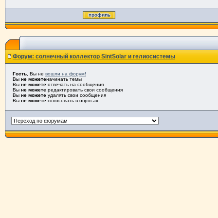
Форум: солнечный коллектор SintSolar и гелиосистемы
Гость
, Вы не
вошли на форум!
Вы
не можете
начинать темы
Вы
не можете
отвечать на сообщения
Вы
не можете
редактировать свои сообщения
Вы
не можете
удалять свои сообщения
Вы
не можете
голосовать в опросах