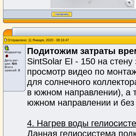
Отправлено: 11 Января, 2020 - 08:16:47
Подитожим затраты вре
Модератор
SintSolar EI - 150 на сте
Дата рег-
ции:
N/A
Всего
просмотр видео по монтаж
записей:
0
для солнечного коллекто
в южном направлении), а 
южном направлении и без 
4. Нагрев воды гелиосист
Данная гелиосистема подк