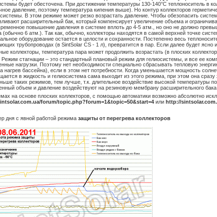
истемы будет обесточена. При достижении температуры 130-140°С теплоноситель в ко
чное давление, поэтому температура кипения выше). Но контур коллекторов герметиче
 системы. В этом режиме может резко возрастать давление. Чтобы обезопасить систем
вливают расширительный бак, который компенсирует увеличение объема и ограничив
временное повышение давления в системе вплоть до 4-5 атм., но оно не должно прев
 (обычно 6 атм.). Так как, обычно, коллекторы находятся в самой верхней точке сист
тальное оборудование остается в целости и сохранности. Постепенно весь теплоносит
ющих трубопроводах (в SintSolar CS - 1 л), превратится в пар. Если далее будет ясно
ные коллекторы, температура пара может продолжить возрастать (в плоских коллектор
. Режим стагнации – это стандартный плановый режим для гелиосистемы, и все ее к
нные нагрузки. Поэтому нет необходимости специально сбрасывать тепловую энергию 
на нагрев бассейна), если в этом нет потребности. Когда уменьшается мощность солне
щается в жидкость и гелиосистема сама выходит из этого режима, при этом она сразу 
ньше таких режимов, тем лучше, т.к. длительное воздействие высокой температуры по
енный объем и давление воздействуют на резиновую мембрану расширительного бака,
емах на основе плоских коллекторов, с помощью автоматики возможно абсолютно иск
/sintsolar.com.ua/forum/topic.php?forum=1&topic=50&start=4
или
http://sintsolar.co
мер дня с явной работой режима
защиты от перегрева коллекторов