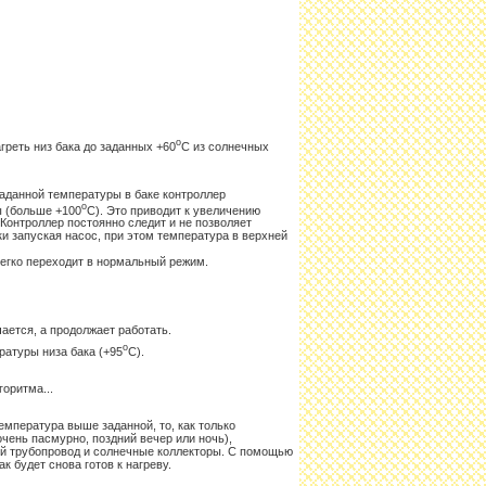
о
агреть низ бака до заданных +60
С из солнечных
аданной температуры в баке контроллер
о
ы (больше +100
С). Это приводит к увеличению
 Контроллер постоянно следит и не позволяет
и запуская насос, при этом температура в верхней
легко переходит в нормальный режим.
ается, а продолжает работать.
о
ратуры низа бака (+95
С).
оритма...
температура выше заданной, то, как только
чень пасмурно, поздний вечер или ночь),
ий трубопровод и солнечные коллекторы. С помощью
 будет снова готов к нагреву.