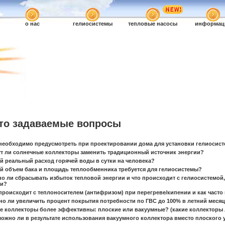
о нас
гелиосистемы
тепловые насосы
информац
то задаваемые вопросы
 необходимо предусмотреть при проектировании дома для установки гелиосис
ут ли солнечные коллекторы заменить традиционный источник энергии?
ой реальный расход горячей воды в сутки на человека?
ой объем бака и площадь теплообменника требуется для гелиосистемы?
но ли сбрасывать избыток тепловой энергии и что происходит с гелиосистемой
ии?
 происходит с теплоносителем (антифризом) при перегреве/кипении и как часто
но ли увеличить процент покрытия потребности по ГВС до 100% в летний месяц
ие коллекторы более эффективны: плоские или вакуумные? (какие коллекторы
можно ли в результате использования вакуумного коллектора вместо плоского