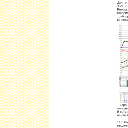
Для то
35оС).
Режим 
(напри
трубопр
(к сож
...хоро
ожидае
В ситу
на бак
*Т.к. 
верхне