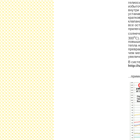
гелиос
избыто
внутри
устана
кратко
клапана
все ос
прилега
солнеч
о
300
С)
повыше
тепла 
превра
чем ме
увелич
В сист
http:/
...при