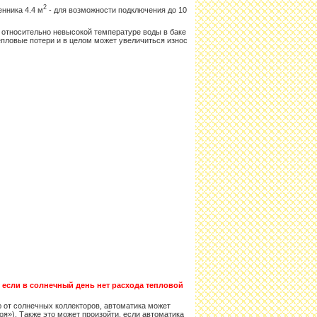
2
нника 4.4 м
- для возможности подключения до 10
 относительно невысокой температуре воды в баке
епловые потери и в целом может увеличиться износ
, если в солнечный день нет расхода тепловой
ю от солнечных коллекторов, автоматика может
я»). Также это может произойти, если автоматика