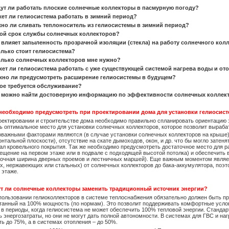
дут ли работать плоские солнечные коллекторы в пасмурную погоду?
жет ли гелиосистема работать в зимний период?
жно ли сливать теплоноситель из гелиосистемы в зимний период?
кой срок службы солнечных коллекторов?
к влияет запыленность прозрачной изоляции (стекла) на работу солнечного колл
олько стоит гелиосистема?
олько солнечных коллекторов мне нужно?
жет ли гелиосистема работать с уже существующей системой нагрева воды и от
жно ли предусмотреть расширение гелиосистемы в будущем?
кое требуется обслуживание?
де можно найти достоверную информацию по эффективности солнечных коллек
 необходимо предусмотреть при проектировании дома для установки гелиосис
оектировании и строительстве дома необходимо правильно спланировать ориентацию з
ь оптимальное место для установки солнечных коллекторов, которое позволит выраба
важными факторами являются (в случае установки солнечных коллекторов на крыше):
онтальной плоскости), отсутствие на скате дымоходов, окон, и др. что бы могло затен
ал кровельного покрытия. Так же необходимо предусмотреть достаточное место для 
ещение на первом этаже или в подвале с подходящей высотой потолка) и обеспечить 
точная ширина дверных проемов и лестничных маршей). Еще важным моментом являе
х, нержавеющих или стальных) от солнечных коллекторов до бака-аккумулятора, поэт
 этаже.
ут ли солнечные коллекторы заменить традиционный источник энергии?
пользовании гелиоколлекторов в системе теплоснабжения обязательно должен быть п
танный на 100% мощность (по нормам). Это позволит поддерживать комфортные усло
 в периоды, когда гелиосистема не может обеспечить 100% тепловой энергии. Станд
ь энергозатраты, но они не могут дать полной автономности. В системах для ГВС и на
ть до 75%, а в системах отопления – до 50%.