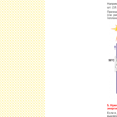
Наприм
шт. (18
Призна
(см. р
теплон
5. Нуж
энерг
Если в
выключ