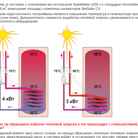
ер, в системах с отоплением мы используем Комбибаки 1000 л с площадью теплообме
2
.8 м
апертурная площадь) солнечных коллекторов SintSolar CS.
ком недостаточного теплообмена является повышение температур в гелиоконтуре при
исунке ниже). Дополнительно снижается выработка тепловой энергии, увеличиваются т
осителя и оборудования.
но ли сбрасывать избыток тепловой энергии и что происходит с гелиосистемой
ии?
 данный момент ярко светит солнце, но некуда сбрасывать полезную тепловую энерги
ить циркуляционный насос и система войдет в «стагнацию» (по другому «режим просто