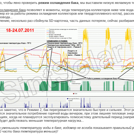
го, чтобы явно проверить
режим охлаждения бака
, мы выставили низкую желаемую те
охлаждения бака
позволяет в моменты, когда температура коллекторов ниже чем вода
мер из-за работы режима охлаждения коллекторов или твердотопливного котла), расс
овода...
алению, несколько раз сбойнула SD-карточка, часть данных потеряли, сейчас разбирае
шо заметно, что в Режиме 2, бак перегревается значительно быстрее и сильнее. Этот р
тся значительное потребление горячей воды вечером, при этом лишняя тепловая энер
ациях, когда не планируется эксплуатировать гелиосистему длительный период (напри
 будет действовать меньшая температурная нагрузка...
мы уменьшили температуру воды в баке, водомер не всегда показывает правильный ра
й части бака температура меньше)!