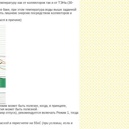
мпературу как от коллекторов так и от ТЭНа (30-
 в баке, при этом температура воды выше заданной
еить лишнюю энергию посредством коллекторов и
мся в причине)
ежим может быть полезен, когда, в принципе,
гия может быть полезной.
мер отпуск), рекомендуется включать Режим 1, тогда
сход в пересчете на 55оС (при условии, если в