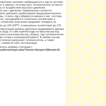
ллекторах начинает превращаться в пар (в системе
н и замкнут, поэтому весь теплоноситель остается
у от воздействия высокого давления,
ает рост давления. Нормальным считается
ышать давление срабатывания предохранительного
емы, то весь пар собирается именно в них, поэтому
ель, находящийся в солнечных коллекторах и
 и солнечное излучение продолжит попадать на
о
ах до 150-220
С, в вакуумных коллекторах до 170-
омплектующие должны длительно выдерживать данные
(будь то слив горячей воды из бака или расход
чного излучения (вечер, облако), пар теплоносителя
же готова к полноценной работе. В любом случае,
степенно разрушает теплоноситель, а также
 снижая ее срок эксплуатации.
лючить режимы стагнации (
m.ua/forum/topic.php?forum=1&topic=50&start=5
).