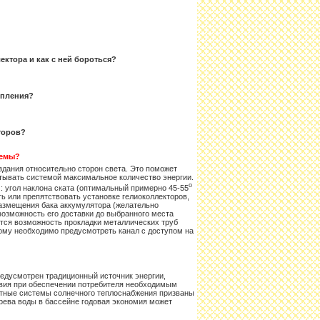
ектора и как с ней бороться?
опления?
торов?
темы?
дания относительно сторон света. Это поможет
тывать системой максимальное количество энергии.
о
 угол наклона ската (оптимальный примерно 45-55
ять или препятствовать установке гелиоколлекторов,
размещения бака аккумулятора (желательно
возможность его доставки до выбранного места
тся возможность прокладки металлических труб
ому необходимо предусмотреть канал с доступом на
редусмотрен традиционный источник энергии,
вия при обеспечении потребителя необходимым
артные системы солнечного теплоснабжения призваны
грева воды в бассейне годовая экономия может