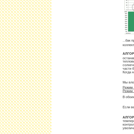
...бак 
коллек
АЛГОРИ
остана
теплов
солнеч
части б
Когда 
Мы вло
Режим 
Режим 
В обои
Если в
АЛГОР
темпер
контро
увелич