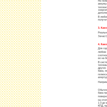
Но гел
аккуму
теплои
энерги
дополн
В любо
получи
3. Как
Реальн
Зачаст
4. Как
Для го
любом 
соотно
ее на 
В сист
теплов
других
бака, 
гелиос
аперту
Наприме
Обычно
бака п
поверх
на ото
1:3 до
КПД, п