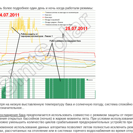
рь более подробнее один день и ночь когда работали режимы:
тря на низкую выставленную температуру бака и солнечную погоду, система спокойн
езначительное...
охлаждения бака
предполагается использовать совместно с режимом защиты от перегр
ения открытых бассейнов (ночью) в жаркие моменты лета. При условии использования
можно уменьшить количество циклов срабатывания предохранительных устройств при 
еменное использование данных алгоритма позволяет летом полностью исключить реж
ах, рассчитанных на отопление или в системах горячего водоснабжения во время отпу