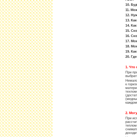
10. Бу
11. Мо
12. Ну
13. Ка
14. Ка
15. Ск
16. Ск
17. Мо
18. Мо
19. Ка
20. Г
1. Что
При пр
выбрат
Немало
к гориз
матери
техпом
(доста
(медны
каждом
2. Мог
При ис
рассчи
теплом
снижат
доходи