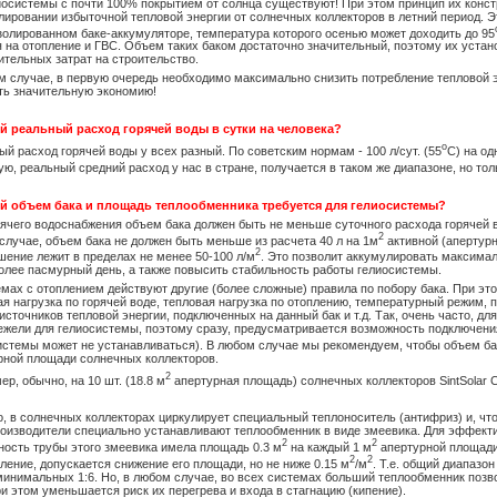
иосистемы с почти 100% покрытием от солнца существуют! При этом принцип их конс
лировании избыточной тепловой энергии от солнечных коллекторов в летний период. 
золированном баке-аккумуляторе, температура которого осенью может доходить до 95
я на отопление и ГВС. Объем таких баком достаточно значительный, поэтому их уста
ительных затрат на строительство.
м случае, в первую очередь необходимо максимально снизить потребление тепловой э
ть значительную экономию!
ой реальный расход горячей воды в сутки на человека?
о
ый расход горячей воды у всех разный. По советским нормам - 100 л/сут. (55
С) на од
ую, реальный средний расход у нас в стране, получается в таком же диапазоне, но тол
ой объем бака и площадь теплообменника требуется для гелиосистемы?
рячего водоснабжения объем бака должен быть не меньше суточного расхода горячей в
2
случае, объем бака не должен быть меньше из расчета 40 л на 1м
активной (апертур
2
шение лежит в пределах не менее 50-100 л/м
. Это позволит аккумулировать максимал
более пасмурный день, а также повысить стабильность работы гелиосистемы.
емах с отоплением действуют другие (более сложные) правила по побору бака. При эт
ая нагрузка по горячей воде, тепловая нагрузка по отоплению, температурный режим, 
 источников тепловой энергии, подключенных на данный бак и т.д. Так, очень часто, 
нежели для гелиосистемы, поэтому сразу, предусматривается возможность подключения
истемы может не устанавливаться). В любом случае мы рекомендуем, чтобы объем бак
рной площади солнечных коллекторов.
2
р, обычно, на 10 шт. (18.8 м
апертурная площадь) солнечных коллекторов SintSolar 
, в солнечных коллекторах циркулирует специальный теплоноситель (антифриз) и, что
роизводители специально устанавливают теплообменник в виде змеевика. Для эффект
2
2
ность трубы этого змеевика имела площадь 0.3 м
на каждый 1 м
апертурной площади 
2
2
пление, допускается снижение его площади, но не ниже 0.15 м
/м
. Т.е. общий диапазо
 минимальных 1:6. Но, в любом случае, во всех системах больший теплообменник поз
ри этом уменьшается риск их перегрева и входа в стагнацию (кипение).