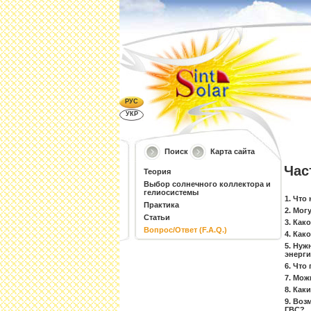
РУС
УКР
Поиск
Карта сайта
Час
Теория
Выбор солнечного коллектора и
гелиосистемы
1. Что
Практика
2. Мог
Статьи
3. Как
Вопрос/Ответ (F.A.Q.)
4. Как
5. Нуж
энерг
6. Что
7. Мож
8. Как
9. Воз
ГВС?