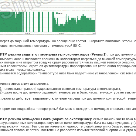
прогрет до заданной температуры, но солнце еще светит... Обратите внимание, чтобы н
о
торов теплоноситель поступал с температурой 80
С.
ТМ режима защиты от перегрева гелиоколлекторов (Режим 1):
при достижении з
вливает насос и позволяет солнечным коллекторам нагреться до высокой температур
ых потерь и на открытом воздухе сразу рассеивается часть лишней тепловой энергии.
ным коллекторам нагреться до температуры парообразования (стагнации) периодическ
ака может несколько расти...
начинается водоразбор и температура низа бака падает ниже установленной, система 
жили в автоматику два режима:
1
- описывался ранее (поддерживается высокая температура в коллекторах);
2
- даже после достижения заданной температры в баке, насос гелиоконтура не выключ
х режимах действует защитное отключение нагрева при достижении критической темпе
ечером нет водразбора то перегретый бак можно охладить с помощью специального алг
ИТМ режима охлаждения бака (обратное охлаждение):
если в нижней части бака 
атура солнечных коллекторов опустится ниже температуры бака на заданную дельту (о
ллер включит насос. Тем самым начнется перенос тепловой энергии из бака во внешн
ившихся тепловых потерь постепенно рассеется избыток тепловой энергии и на утро бак