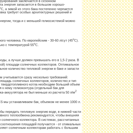
труирования заключается в сезонном
Эта энергия запасается в большом хорошо-
о
С, а зимой из этого бака постепенно черпается
новка требует особых архитектурных решений и
нергии, тогда и с меньшей гелиосистемой можно
о
ного человека. По европейским - 30-60 л/сут (45
С).
о
ько с температурой 55
С.
оды, а лучше должен превышать его в 1,5-2 раза. В
ной) площади солнечных коллекторов. Оптимальное
ьное количество тепловой энергии в баке и запасти
ом учитывается сразу несколько требований:
площадь солнечных коллекторов, количество и тип
для твердотопливного котла необходим больший объем
 к нему гелиоконтура (отдельный бак для
2
а-аккуулятора не был меньше из расчета 50 л/м
CS мы устанавливаем бак, объемом не менее 1000 л.
бы передать тепловую энергию воде, в нижней части
ивного теплообмена рекомендуется, чтобы внешняя
солнечного коллектора. В системах, рассчитанных
н соотношения площадей получается - от отимальных
воляет солнечным коллекторам работать с большим