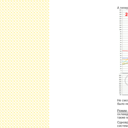
А тепе
Не смо
было н
Режим 
охлажд
также 
Одновр
систем