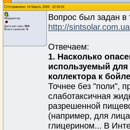
Отправлено: 14 Марта, 2009 - 22:50:52
Вопрос был задан в
Модератор
http://sintsolar.com.
Дата рег-ции:
N/A
Всего записей:
0
Отвечаем:
1. Насколько опас
используемый для 
коллектора к бойле
Точнее без "поли", п
слаботаксичная жидк
разрешенной пищево
(например, для лица
глицерином... В Инт