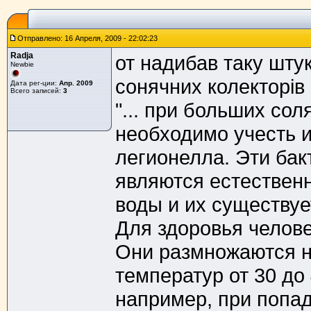
Отправлено: 16 Апреля, 2009 - 22:02:23
Radja
от надибав таку шту
Newbie
сонячних колекторів п
Дата рег-ции:
Апр. 2009
Всего записей:
3
"... при больших со
необходимо учесть и
легионелла. Эти ба
являются естествен
воды и их существуе
Для здоровья челове
Они размножаются н
температур от 30 до
например, при попа