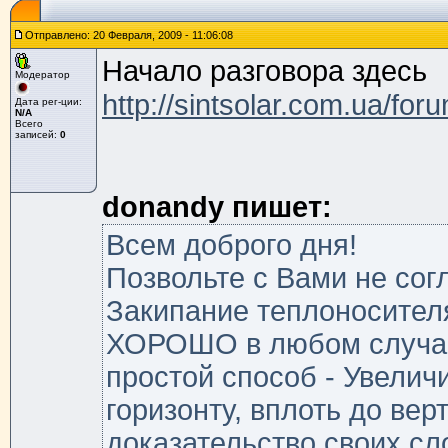
Отправлено: 20 Февраля, 2009 - 11:06:08
Начало разговора здесь
Модератор
http://sintsolar.com.ua/for
Дата рег-ции:
N/A
Всего
записей:
0
donandy пишет:
Всем доброго дня!
Позвольте с Вами не сог
Закипание теплоносител
ХОРОШО в любом случае.
простой способ - Увеличи
горизонту, вплоть до вер
доказательство своих с