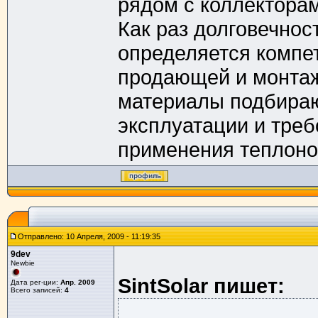
рядом с коллекторам
Как раз долговечнос
определяется компе
продающей и монтаж
материалы подбираю
эксплуатации и тре
применения теплон
Отправлено: 10 Апреля, 2009 - 11:19:35
9dev
Newbie
SintSolar пишет:
Дата рег-ции:
Апр. 2009
Всего записей:
4