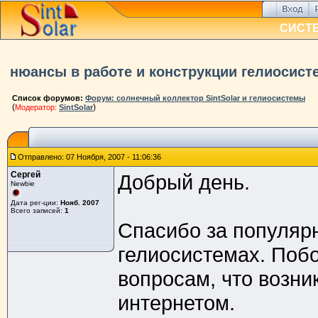
СИСТ
нюансы в работе и конструкции гелиосист
Список форумов:
Форум: солнечный коллектор SintSolar и гелиосистемы
(
)
Модератор:
SintSolar
Отправлено: 07 Ноября, 2007 - 11:06:36
Сергей
Добрый день.
Newbie
Дата рег-ции:
Нояб. 2007
Всего записей:
1
Спасибо за популяр
гелиосистемах. Побо
вопросам, что возн
интернетом.