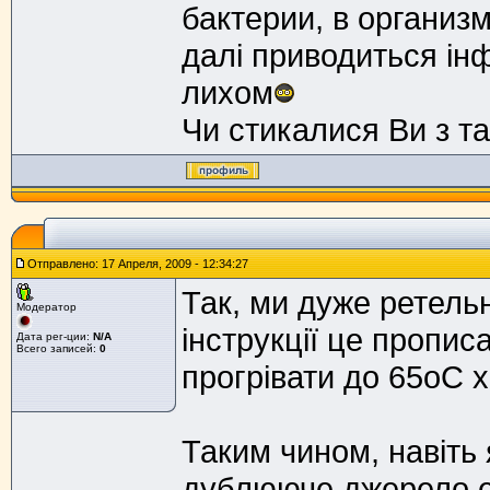
бактерии, в организм.
далі приводиться ін
лихом
Чи стикалися Ви з 
Отправлено: 17 Апреля, 2009 - 12:34:27
Так, ми дуже ретель
Модератор
інструкції це пропис
Дата рег-ции:
N/A
Всего записей:
0
прогрівати до 65оС х
Таким чином, навіть
дублююче джерело ен