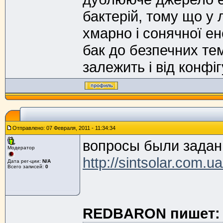
бактерій, тому що у 
хмарно і сонячної ен
бак до безпечних те
залежить і від конфіг
Отправлено: 07 Февраля, 2011 - 11:34:34
вопросы были задан
Модератор
http://sintsolar.com.u
Дата рег-ции:
N/A
Всего записей:
0
REDBARON пишет: