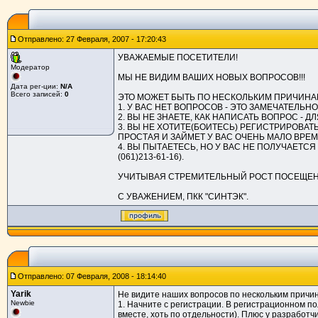
Отправлено: 27 Февраля, 2007 - 17:20:43
УВАЖАЕМЫЕ ПОСЕТИТЕЛИ!
Модератор
МЫ НЕ ВИДИМ ВАШИХ НОВЫХ ВОПРОСОВ!!!
Дата рег-ции:
N/A
Всего записей:
0
ЭТО МОЖЕТ БЫТЬ ПО НЕСКОЛЬКИМ ПРИЧИНА
1. У ВАС НЕТ ВОПРОСОВ - ЭТО ЗАМЕЧАТЕЛ
2. ВЫ НЕ ЗНАЕТЕ, КАК НАПИСАТЬ ВОПРОС -
3. ВЫ НЕ ХОТИТЕ(БОИТЕСЬ) РЕГИСТРИРОВА
ПРОСТАЯ И ЗАЙМЕТ У ВАС ОЧЕНЬ МАЛО ВРЕМ
4. ВЫ ПЫТАЕТЕСЬ, НО У ВАС НЕ ПОЛУЧАЕТСЯ
(061)213-61-16).
УЧИТЫВАЯ СТРЕМИТЕЛЬНЫЙ РОСТ ПОСЕЩЕНИ
С УВАЖЕНИЕМ, ПКК "СИНТЭК".
Отправлено: 07 Февраля, 2008 - 18:14:40
Yarik
Не видите наших вопросов по нескольким причи
Newbie
1. Начните с регистрации. В регистрационном пол
вместе, хоть по отдельности). Плюс у разработч