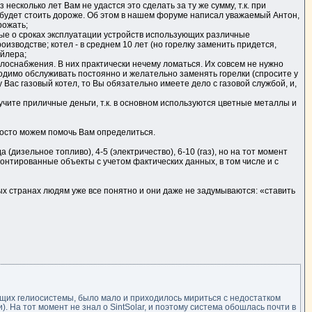
несколько лет Вам не удастся это сделать за ту же сумму, т.к. при
 будет стоить дороже. Об этом в нашем форуме написал уважаемый Антон,
рожать;
ные о сроках эксплуатации устройств использующих различные
роизводстве; котел - в среднем 10 лет (но горелку заменить придется,
ойлера;
оснабжения. В них практически нечему ломаться. Их совсем не нужно
одимо обслуживать постоянно и желательно заменять горелки (спросите у
у Вас газовый котел, то Вы обязательно имеете дело с газовой службой, и,
лучите приличные деньги, т.к. в основном используются цветные металлы и
просто можем помочь Вам определиться.
(дизельное топливо), 4-5 (электричество), 6-10 (газ), но на тот момент
нтированные объекты с учетом фактических данных, в том числе и с
х странах людям уже все понятно и они даже не задумываются: «ставить
яющих гелиосистемы, было мало и приходилось мириться с недостатком
. На тот момент не знал о SintSolar, и поэтому система обошлась почти в