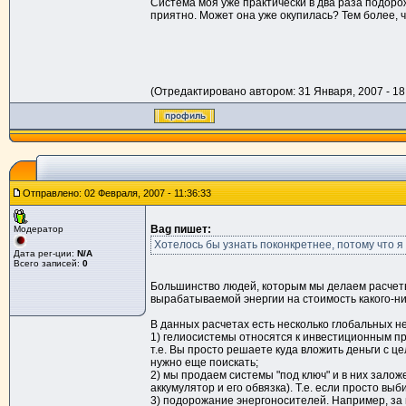
Система моя уже практически в два раза подорожа
приятно. Может она уже окупилась? Тем более, чт
(Отредактировано автором: 31 Января, 2007 - 18
Отправлено: 02 Февраля, 2007 - 11:36:33
Bag пишет:
Модератор
Хотелось бы узнать поконкретнее, потому что я 
Дата рег-ции:
N/A
Всего записей:
0
Большинство людей, которым мы делаем расчеты 
вырабатываемой энергии на стоимость какого-ни
В данных расчетах есть несколько глобальных н
1) гелиосистемы относятся к инвестиционным про
т.е. Вы просто решаете куда вложить деньги с це
нужно еще поискать;
2) мы продаем системы "под ключ" и в них зало
аккумулятор и его обвязка). Т.е. если просто выб
3) подорожание энергоносителей. Например, за 