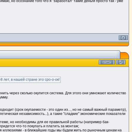
маю, но осознание того что я "заработал" такие деньги просто так - уже
 лет, в нашей стране это сро-о-ок!
ить через сколько окупится система. Для этого они умножают количество
умму.
ходит (срок окупаемости - это один из..., но не самый важный параметр),
гетическая независимость...), а такие "сладкие" экономические показатели
истеме, но необходимы для ее правильной работы (например бак-
 придется что-то покупать и платить за монтаж;
ебя иллюзиями - в ближайшие годы мы будем жить по рыночным ценам на