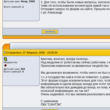
Дата рег-ции:
Февр. 2008
2. Для того, чтобы были новые вопросы, неплох
теме об использовании коллекторов зимой так и
Всего записей:
1
Отправил запрос по форме на сайте. Прошли полов
с ув. Александр
Отправлено: 07 Февраля, 2008 - 18:56:54
Критика, конечно, всегда полезна…
Над модулем от роботов мы сейчас работаем, т.
Модератор
Приносим извинения за временные неудобства.
Дата рег-ции:
N/A
Всего записей:
0
Мы делаем все возможное, чтобы никто не был об
т.ч. и государство нам в этом не помогает, а да
Этот форум создан исключительно для того, чт
информацию в одном абзаце иногда для этого т
Мы обязательно все доведем до конца, но пока, 
полезной информации, не так ли?
Очень надеемся, что мы сможем реализовать все
С уажением,
ПКК "СИНТЭК"