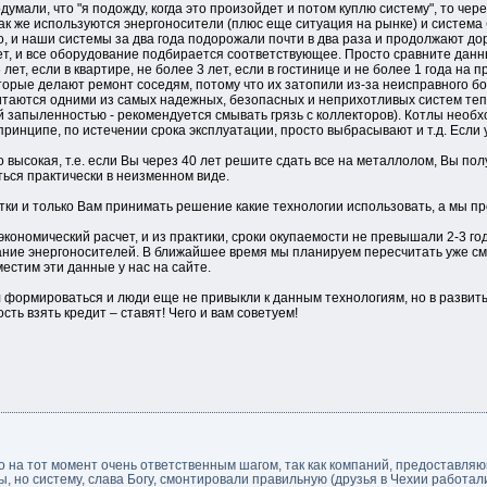
умали, что "я подожду, когда это произойдет и потом куплю систему", то через 
ак же используются энергоносители (плюс еще ситуация на рынке) и система
о, и наши системы за два года подорожали почти в два раза и продолжают до
лет, и все оборудование подбирается соответствующее. Просто сравните дан
ет, если в квартире, не более 3 лет, если в гостинице и не более 1 года на п
торые делают ремонт соседям, потому что их затопили из-за неисправного б
итаются одними из самых надежных, безопасных и неприхотливых систем тепл
 запыленностью - рекомендуется смывать грязь с коллекторов). Котлы необх
принципе, по истечении срока эксплуатации, просто выбрасывают и т.д. Если 
 высокая, т.е. если Вы через 40 лет решите сдать все на металлолом, Вы по
ься практически в неизменном виде.
атки и только Вам принимать решение какие технологии использовать, а мы 
номический расчет, и из практики, сроки окупаемости не превышали 2-3 года 
ние энергоносителей. В ближайшее время мы планируем пересчитать уже смо
естим эти данные у нас на сайте.
 формироваться и люди еще не привыкли к данным технологиям, но в развиты
сть взять кредит – ставят! Чего и вам советуем!
ло на тот момент очень ответственным шагом, так как компаний, предоставл
 но систему, слава Богу, смонтировали правильную (друзья в Чехии работали)