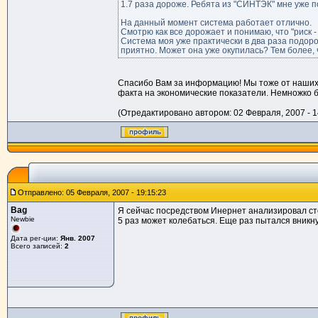
1.7 раза дороже. Ребята из "СИНТЭК" мне уже п
На данный момент система работает отлично.
Смотрю как все дорожает и понимаю, что "риск -
Система моя уже практически в два раза подорож
приятно. Может она уже окупилась? Тем более, ч
Спасибо Вам за информацию! Мы тоже от наших 
факта на экономические показатели. Немножко
(Отредактировано автором: 02 Февраля, 2007 - 1
Отправлено: 05 Февраля, 2007 - 19:15:23
Bag
Я сейчас посредством Инернет анализировал стои
Newbie
5 раз может колебаться. Еще раз пытался вникн
Дата рег-ции:
Янв. 2007
Всего записей:
2