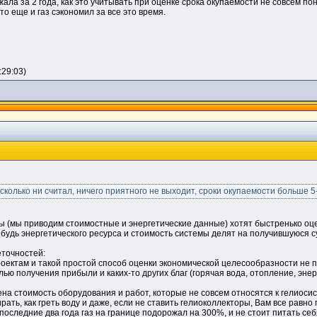
ла за 2 года, как это учитывать при оценке срока окупаемости не совсем пони
о еще и газ сэкономил за все это время.
:29:03)
сколько ни считал, ничего приятного не выходит, сроки окупаемости больше 5-8
(мы приводим стоимостные и энергетические данные) хотят быстренько оцен
будь энергетического ресурса и стоимость системы делят на получившуюся с
еточностей:
ектам и такой простой способ оценки экономической целесообразности не под
лью получения прибыли и каких-то других благ (горячая вода, отопление, энер
жена стоимость оборудования и работ, которые не совсем относятся к гелиос
ирать, как греть воду и даже, если не ставить гелиоколлекторы, Вам все равно
последние два года газ на границе подорожал на 300%, и не стоит питать с