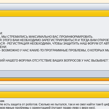
М:
ЬНО, МЫ СТРЕМИЛИСЬ МАКСИМАЛЬНО ВАС ПРОИНФОРМИРОВАТЬ.
 ДЛЯ ЭТОГО ВАМ НЕОБХОДИМО ЗАРЕГИСТРИРОВАТЬСЯ И ТОГДА ВАМ ОТКРО
ТЬСЯ - РЕГИСТРАЦИЯ НЕОБХОДИМА, ЧТОБЫ ЗАЩИТИТЬ НАШ ФОРУМ ОТ А
ЕНИ.
 - ВОЗМОЖНО У НАС КАКИЕ-ТО ПРОГРАММНЫЕ ПРОБЛЕМЫ, О КОТОРЫХ МЫ Н
Й НАШЕГО ФОРУМА ОТСУТСТВИЕ ВАШИХ ВОПРОСОВ У НАС ВЫЗЫВАЕТ 
нам.
е есть защита от роботов. Сколько не пытался, так и не смог найти там 6 ци
иков явные проблемы с ориентацией (путают право-лево с верх-низ).