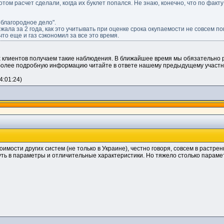
отом расчет сделали, когда их буклет попался. Не знаю, конечно, что по фак
 благородное дело".
ала за 2 года, как это учитывать при оценке срока окупаемости не совсем пон
то еще и газ сэкономил за все это время.
клиентов получаем такие наблюдения. В ближайшее время мы обязательно р
 более подробную информацию читайте в ответе нашему предыдущему участн
4:01:24)
мости других систем (не только в Украине), честно говоря, совсем в растренн
уть в параметры и отличительные характеристики. Но тяжело столько парамет