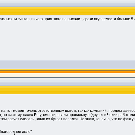
колько ни считал, ничего приятного не выходит, сроки окупаемости больше 5-8
ло на тот момент очень ответственным шагом, так как компаний, предоставля
но систему, слава Богу, смонтировали правильную (друзья в Чехии работали).
том расчет сделали, когда их буклет попался. Не знаю, конечно, что по факт
благородное дело".