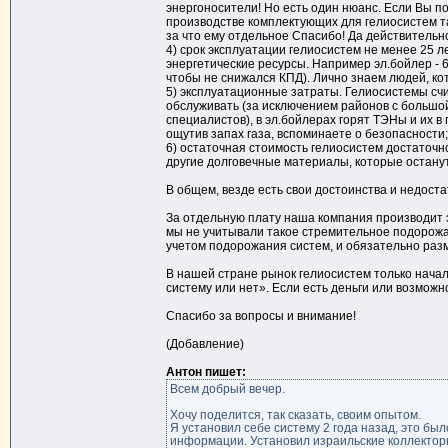
энергоносители! Но есть один нюанс. Если Вы под
производстве комплектующих для гелиосистем т
за что ему отдельное Спасибо! Да действительн
4) срок эксплуатации гелиосистем не менее 25 
энергетические ресурсы. Например эл.бойлер - 6 л
чтобы не снижался КПД). Лично знаем людей, ко
5) эксплуатационные затраты. Гелиосистемы сч
обслуживать (за исключением районов с большой
специалистов), в эл.бойлерах горят ТЭНы и их в 
ощутив запах газа, вспоминаете о безопасности;
6) остаточная стоимость гелиосистем достаточно
другие долговечные материалы, которые останут
В общем, везде есть свои достоинства и недост
За отдельную плату наша компания производит эко
мы не учитывали такое стремительное подорожа
учетом подорожания систем, и обязательно разм
В нашей стране рынок гелиосистем только начал
систему или нет». Если есть деньги или возможно
Спасибо за вопросы и внимание!
(Добавление)
Антон пишет:
Всем добрый вечер.
Хочу поделится, так сказать, своим опытом.
Я установил себе систему 2 года назад, это бы
информации. Установил израильские коллекторы,