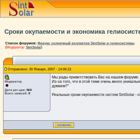
Сроки окупаемости и экономика гелиосист
Список форумов:
Форум: солнечный коллектор SintSolar и гелиосистемы
(
)
Модератор:
SintSolar
Отправлено: 30 Января, 2007 - 14:06:22
Мы рады приветствовать Вас на нашем форуме. М
Из-за того, что в этой теме очень много уникал
Модератор
думаем?"
Дата рег-ции:
N/A
Всего записей:
0
Реальные сроки окупаемости систем SintSolar - от 