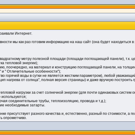
траивали Интернет.
вности мы как раз готовим информацию на наш сайт (она будет находиться в
 квадратному метру полезной площади (площади поглощающей панели), т.к. ц
ка тепловой энергии);
цию, поочередно, на материал и конструкцию поглощающей панели, на толщин
 и " Отличительные особенности");
ство горячей воды в сутки не является жестким параметром), любой уважающ
п нагрева от солнца", полная версия страницы) и даже вручную построить гр
тепловой нагрузки за счет солнечной энергии (для почти одинаковых систем о
е используются;
ючая соединительные трубы, теплоизоляцию, провода и т.д.);
гие необходимые затарты.
нке присутствует разного качества и, естественно, разный по стоимости, а г
ть опрометчиво.