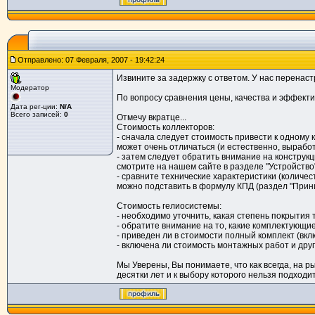
Отправлено: 07 Февраля, 2007 - 19:42:24
Извините за задержку с ответом. У нас перенас
Модератор
По вопросу сравнения цены, качества и эффекти
Дата рег-ции:
N/A
Всего записей:
0
Отмечу вкратце...
Стоимость коллекторов:
- сначала следует стоимость привести к одному
может очень отличаться (и естественно, выработ
- затем следует обратить внимание на конструк
смотрите на нашем сайте в разделе "Устройство"
- сравните технические характеристики (количе
можно подставить в формулу КПД (раздел "Принци
Стоимость гелиосистемы:
- необходимо уточнить, какая степень покрытия 
- обратите внимание на то, какие комплектующи
- приведен ли в стоимости полный комплект (вкл
- включена ли стоимость монтажных работ и дру
Мы Уверены, Вы понимаете, что как всегда, на ры
десятки лет и к выбору которого нельзя подходи