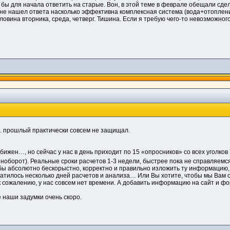
о бы для начала ответить на старые. Вон, в этой теме в феврале обещали сд
 не нашел ответа насколько эффективна комплексная система (вода+отоплени
ина вторника, среда, четверг. Тишина. Если я требую чего-то невозможного, с
к. прошлый практически совсем не защищал.
ижен…, но сейчас у нас в день приходит по 15 «опросников» со всех уголков У
же ноборот). Реальные сроки расчетов 1-3 недели, быстрее пока не справляем
обы абсолютно бескорыстно, корректно и правильно изложить ту информацию
ратилось несколько дней расчетов и анализа… Или Вы хотите, чтобы мы Вам 
к сожалению, у нас совсем нет времени. А добавить информацию на сайт и фор
 наши задумки очень скоро.