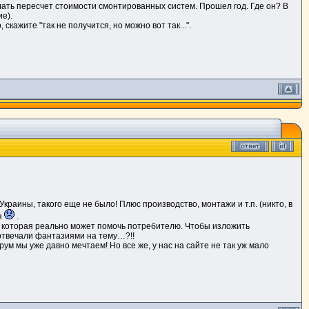
елать пересчет стоимости смонтированных систем. Прошел год. Где он? В
е).
кажите "так не получится, но можно вот так...".
краины, такого еще не было! Плюс производство, монтажи и т.п. (никто, в
ся
.
, которая реально может помочь потребителю. Чтобы изложить
отвечали фантазиями на тему…?!!
ум мы уже давно мечтаем! Но все же, у нас на сайте не так уж мало