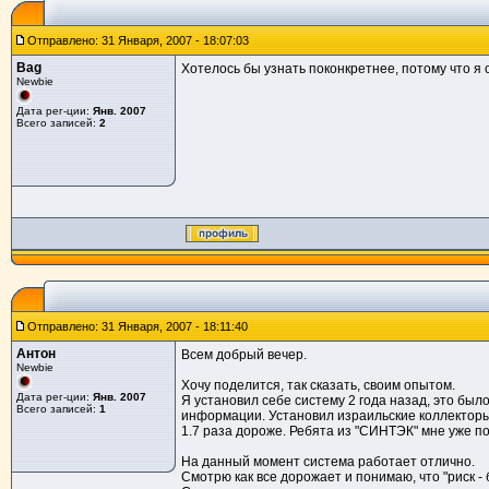
Отправлено: 31 Января, 2007 - 18:07:03
Bag
Хотелось бы узнать поконкретнее, потому что я с
Newbie
Дата рег-ции:
Янв. 2007
Всего записей:
2
Отправлено: 31 Января, 2007 - 18:11:40
Антон
Всем добрый вечер.
Newbie
Хочу поделится, так сказать, своим опытом.
Дата рег-ции:
Янв. 2007
Я установил себе систему 2 года назад, это бы
Всего записей:
1
информации. Установил израильские коллекторы, 
1.7 раза дороже. Ребята из "СИНТЭК" мне уже по
На данный момент система работает отлично.
Смотрю как все дорожает и понимаю, что "риск - 